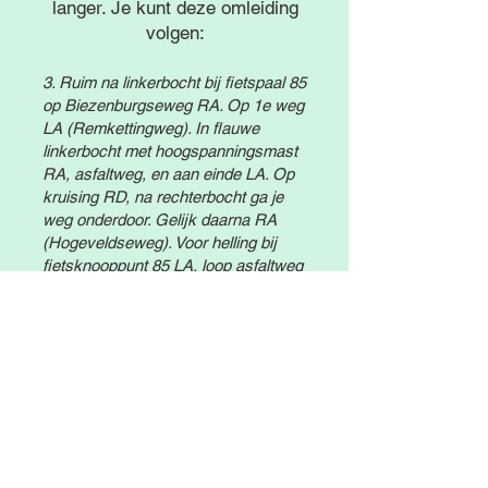
langer. Je kunt deze omleiding
volgen:
3. Ruim na linkerbocht bij fietspaal 85
op Biezenburgseweg RA. Op 1e weg
LA (Remkettingweg). In flauwe
linkerbocht met hoogspanningsmast
RA, asfaltweg, en aan einde LA. Op
kruising RD, na rechterbocht ga je
weg onderdoor. Gelijk daarna RA
(Hogeveldseweg). Voor helling bij
fietsknooppunt 85 LA, loop asfaltweg
uit. Aan einde LA en op
Wijenburgsestraat RA. Na bebouwde
kombord IJzendoorn RD blijven gaan
(Keizerstraat). Eenmaal buiten
IJzendoorn voor drukke weg op
fietspad RA.
4. Na ruim 1km in linkerbocht RA
Ochten in. Op kruising op dijk bij